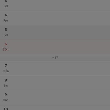
3
Tor
4
Fre
5
Lör
6
Sön
v.37
7
Mån
8
Tis
9
Ons
10