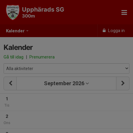
Upphärads SG
300m
Logga in
Kalender
Kalender
Gå till idag
|
Prenumerera
September 2026
1
Tis
2
Ons