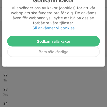
Godkänn kakor
Tor
Vi använder oss av kakor (cookies) för att vår
18
webbplats ska fungera bra för dig. De används
Fre
även för webbanalys i syfte att hjälpa oss att
förbättra våra tjänster.
19
Så använder vi cookies
Lör
20
Godkänn alla kakor
Sön
Bara nödvändiga
v.39
21
Mån
22
Tis
23
Ons
24