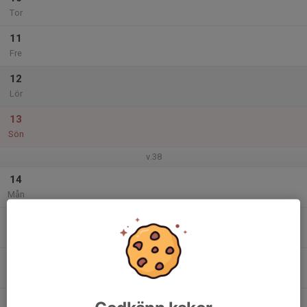
Tor
11
Fre
12
Lör
13
Sön
v.38
14
Mån
15
Tis
16
Ons
17