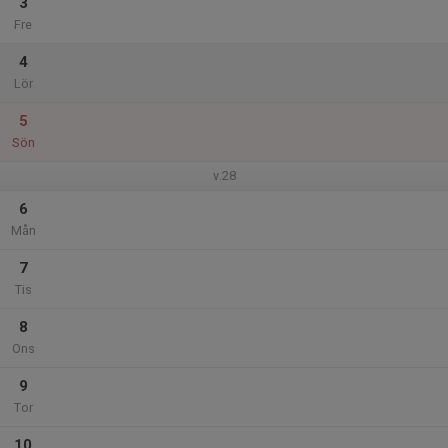
3
Fre
4
Lör
5
Sön
v.28
6
Mån
7
Tis
8
Ons
9
Tor
10