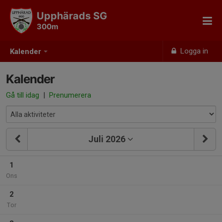
Upphärads SG
300m
Logga in
Kalender
Kalender
Gå till idag
|
Prenumerera
Juli 2026
1
Ons
2
Tor