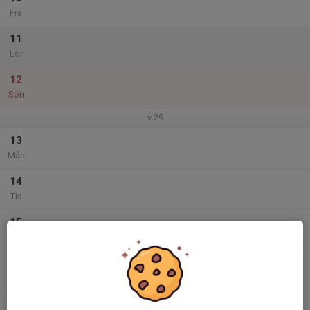
Fre
11
Lör
12
Sön
v.29
13
Mån
14
Tis
15
Ons
16
Tor
17