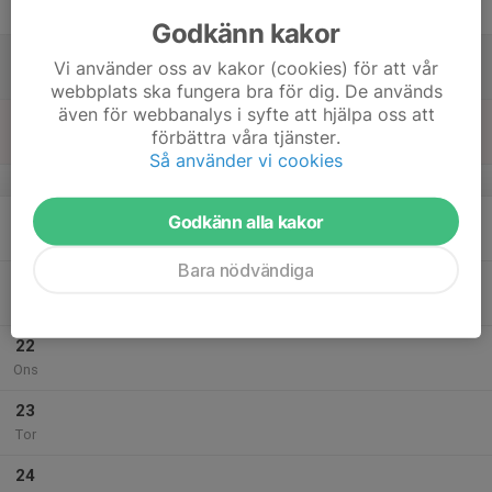
Fre
Godkänn kakor
18
Vi använder oss av kakor (cookies) för att vår
Lör
webbplats ska fungera bra för dig. De används
även för webbanalys i syfte att hjälpa oss att
19
förbättra våra tjänster.
Sön
Så använder vi cookies
v.30
20
Godkänn alla kakor
Mån
Bara nödvändiga
21
Tis
22
Ons
23
Tor
24