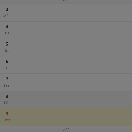
3
Mån
4
Tis
5
Ons
6
Tor
7
Fre
8
Lör
9
Sön
v.33