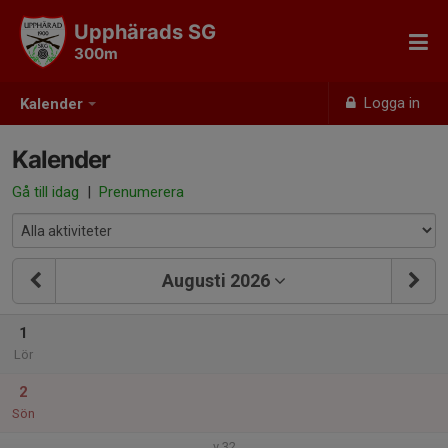
Upphärads SG
300m
Logga in
Kalender
Kalender
Gå till idag
|
Prenumerera
Augusti 2026
1
Lör
2
Sön
v.32