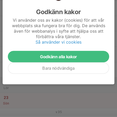
17
Godkänn kakor
Mån
Vi använder oss av kakor (cookies) för att vår
18
webbplats ska fungera bra för dig. De används
Tis
även för webbanalys i syfte att hjälpa oss att
19
förbättra våra tjänster.
Så använder vi cookies
Ons
20
Godkänn alla kakor
Tor
21
Bara nödvändiga
Fre
22
Lör
23
Sön
v.35