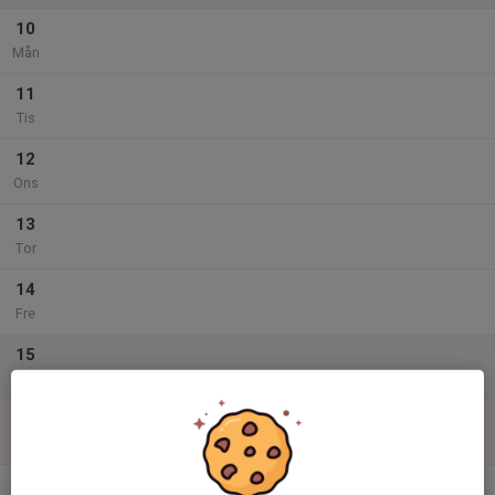
10
Mån
11
Tis
12
Ons
13
Tor
14
Fre
15
Lör
16
Sön
v.34