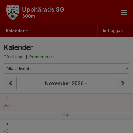
Upphärads SG
300m
Logga in
Kalender
Kalender
Gå till idag
|
Prenumerera
November 2026
1
Sön
v.45
2
Mån