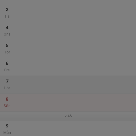
3
Tis
4
Ons
5
Tor
6
Fre
7
Lör
8
Sön
v.46
9
Mån