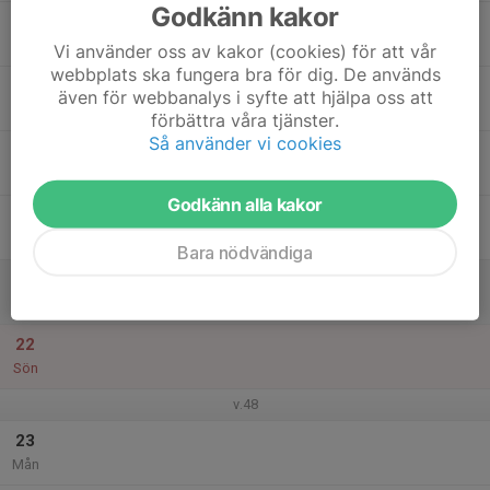
Godkänn kakor
17
Tis
Vi använder oss av kakor (cookies) för att vår
webbplats ska fungera bra för dig. De används
18
även för webbanalys i syfte att hjälpa oss att
Ons
förbättra våra tjänster.
Så använder vi cookies
19
Tor
Godkänn alla kakor
20
Fre
Bara nödvändiga
21
Lör
22
Sön
v.48
23
Mån