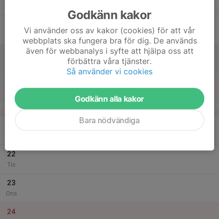
Tor
Godkänn kakor
18
Vi använder oss av kakor (cookies) för att vår
Fre
webbplats ska fungera bra för dig. De används
även för webbanalys i syfte att hjälpa oss att
19
förbättra våra tjänster.
Lör
Så använder vi cookies
20
Sön
Godkänn alla kakor
v.52
Bara nödvändiga
21
Mån
22
Tis
23
Ons
24