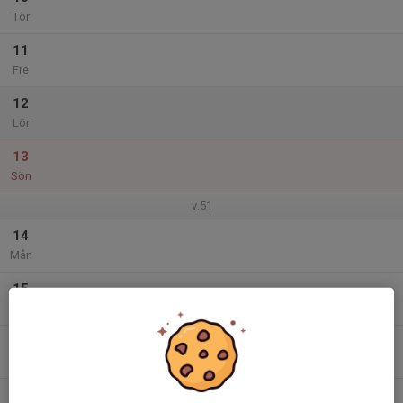
Tor
11
Fre
12
Lör
13
Sön
v.51
14
Mån
15
Tis
16
Ons
17