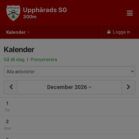
Upphärads SG
300m
Logga in
Kalender
Kalender
Gå till idag
|
Prenumerera
December 2026
1
Tis
2
Ons