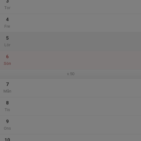
3
Tor
4
Fre
5
Lör
6
Sön
v.50
7
Mån
8
Tis
9
Ons
10