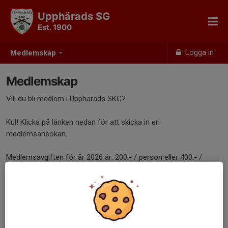
Upphärads SG
Est. 1900
Logga in
Medlemskap
Medlemskap
Vill du bli medlem i Upphärads SKG?
Kul! Klicka på länken nedan för att skicka in en
medlemsansökan.
Medlemsavgiften för år 2026 är: 200:- / person eller 400:- /
familj. (Skrivna på samma adress)
Insättes på Pg: 714121-1
Bli medlem