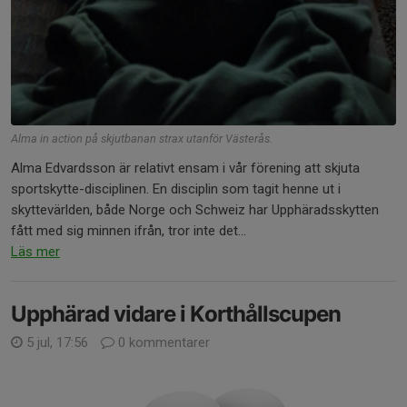
Alma in action på skjutbanan strax utanför Västerås.
Alma Edvardsson är relativt ensam i vår förening att skjuta
sportskytte-disciplinen. En disciplin som tagit henne ut i
skyttevärlden, både Norge och Schweiz har Upphäradsskytten
fått med sig minnen ifrån, tror inte det...
Läs mer
Upphärad vidare i Korthållscupen
5 jul, 17:56
0 kommentarer