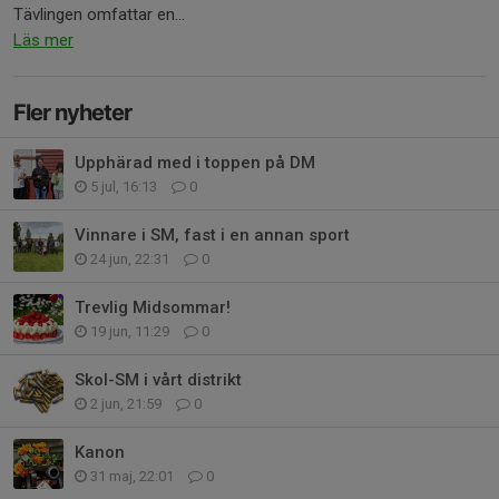
Tävlingen omfattar en...
Läs mer
Fler nyheter
Upphärad med i toppen på DM
5 jul, 16:13
0
Vinnare i SM, fast i en annan sport
24 jun, 22:31
0
Trevlig Midsommar!
19 jun, 11:29
0
Skol-SM i vårt distrikt
2 jun, 21:59
0
Kanon
31 maj, 22:01
0