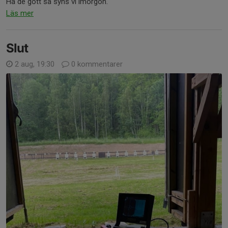
Ha dé gôtt så syns vi imorgon.
Läs mer
Slut
2 aug, 19:30
0 kommentarer