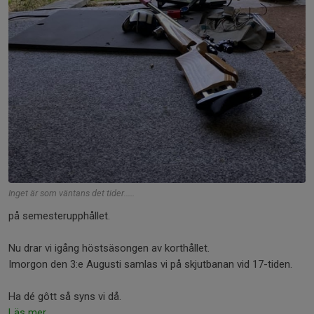
Inget är som väntans det tider.....
på semesterupphållet.
Nu drar vi igång höstsäsongen av korthållet.
Imorgon den 3:e Augusti samlas vi på skjutbanan vid 17-tiden.
Ha dé gôtt så syns vi då.
Läs mer