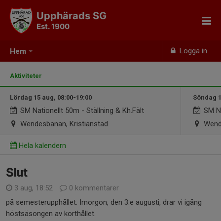
Upphärads SG
Est. 1900
Logga in
Hem
Aktiviteter
Lördag 15 aug, 08:00-19:00
Söndag 1
SM Nationellt 50m - Ställning & Kh.Fält
SM Na
Wendesbanan, Kristianstad
Wende
Hela kalendern
Slut
3 aug, 18:52
0 kommentarer
på semesterupphållet. Imorgon, den 3:e augusti, drar vi igång
höstsäsongen av korthållet.