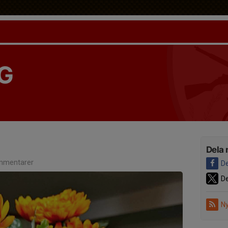
G
Dela 
mmentarer
De
De
Ny