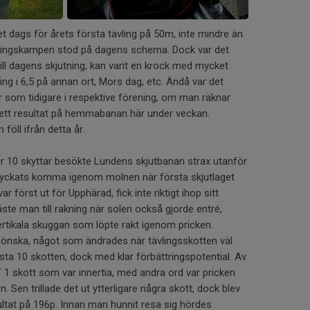
+6
det dags för årets första tävling på 50m, inte mindre än
eningskampen stod på dagens schema. Dock var det
ill dagens skjutning, kan varit en krock med mycket
ing i 6,5 på annan ort, Mors dag, etc. Ändå var det
r som tidigare i respektive förening, om man räknar
ett resultat på hemmabanan här under veckan.
 föll ifrån detta år.
er 10 skyttar besökte Lundens skjutbanan strax utanför
 lyckats komma igenom molnen när första skjutlaget
r först ut för Upphärad, fick inte riktigt ihop sitt
 näste man till rakning när solen också gjorde entré,
rtikala skuggan som löpte rakt igenom pricken.
 önska, något som ändrades när tävlingsskotten väl
örsta 10 skotten, dock med klar förbättringspotential. Av
1 skott som var innertia, med andra ord var pricken
n. Sen trillade det ut ytterligare några skott, dock blev
ultat på 196p. Innan man hunnit resa sig hördes