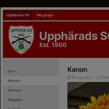
Upphärads SG
Välj grupp
Upphärads S
Est. 1900
Kanon
Hem
31 maj, 22:01
0 ko
Nyheter
Kalender
Bildgalleri