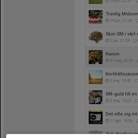
24 jun, 22:31
Trevlig Midso
19 jun, 11:29
Skol-SM i vårt d
2 jun, 21:59
Kanon
31 maj, 22:01
Korthållssäso
2 maj, 10:42
SM-guld till e
2 maj, 10:25
Det ville sig int
11 apr, 19:03
Två skjutlag 