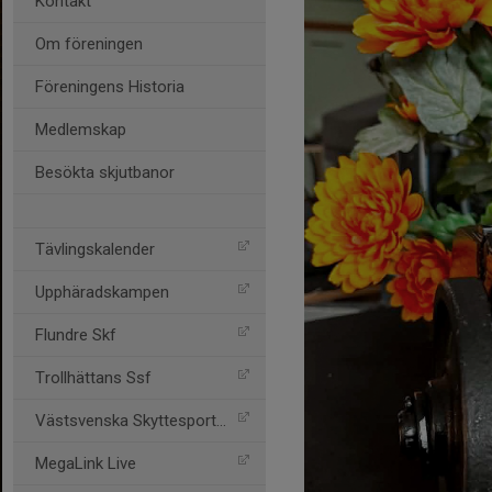
Kontakt
Om föreningen
Föreningens Historia
Medlemskap
Besökta skjutbanor
Tävlingskalender
Upphäradskampen
Flundre Skf
Trollhättans Ssf
Västsvenska Skyttesportfö
MegaLink Live