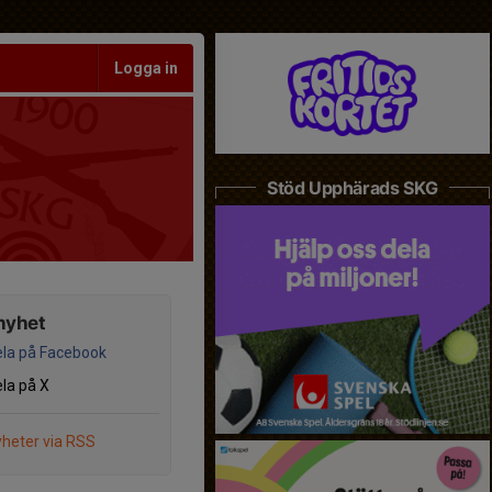
Logga in
Stöd Upphärads SKG
nyhet
la på Facebook
la på X
heter via RSS