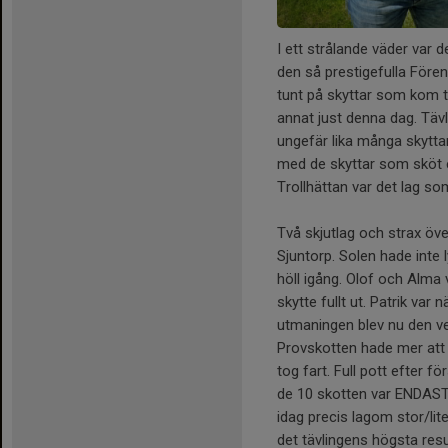
I ett strålande väder var 
den så prestigefulla För
tunt på skyttar som kom t
annat just denna dag. Tävl
ungefär lika många skytta
med de skyttar som sköt 
Trollhättan var det lag som
Två skjutlag och strax öv
Sjuntorp. Solen hade inte
höll igång. Olof och Alma va
skytte fullt ut. Patrik var
utmaningen blev nu den ve
Provskotten hade mer att
tog fart. Full pott efter f
de 10 skotten var ENDAST 
idag precis lagom stor/lite
det tävlingens högsta res