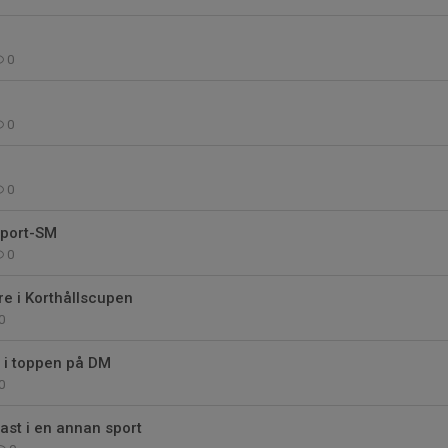
0
0
0
Sport-SM
0
e i Korthållscupen
0
i toppen på DM
0
fast i en annan sport