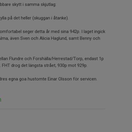
bare skytt i samma skjutlag:
ylla på det heller (skuggan i åtanke).
mfortabel seger detta år med sina 942p. I laget ingick
Alma, även Sven och Alicia Haglund, samt Benny och
llan Flundre och Forshälla/Herrestad/Torp, endast 1p
t. FHT drog det längsta strået, 930p mot 929p.
dres egna goa hustomte Einar Olsson för servicen.
n