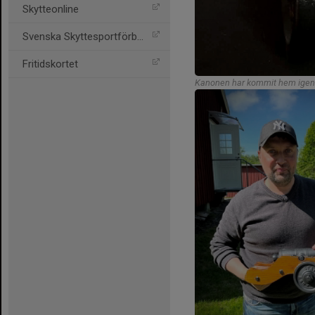
Skytteonline
Svenska Skyttesportförbun
Fritidskortet
Kanonen har kommit hem igen