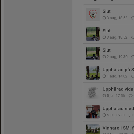
Slut
3 aug, 18:52
Slut
3 aug, 18:52
Slut
2 aug, 19:30
Upphärad på 
1 aug, 14:02
Upphärad vidar
5 jul, 17:56
Upphärad med 
5 jul, 16:13
Vinnare i SM, 