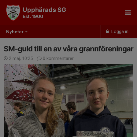
Upphärads SG
Est. 1900
Logga in
Nyheter
SM-guld till en av våra grannföreningar
2 maj, 10:25
0 kommentarer