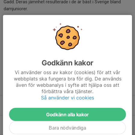
Gadd. Deras jämnhet resulterade i de är bäst i Sverige bland
damjuniorer.
Vi från Upphärad lyfter på hatten och gratulerar till alla
framgångar.
Resultat Sport-SM 10m
Dela nyhet
Godkänn kakor
Vi använder oss av kakor (cookies) för att vår
webbplats ska fungera bra för dig. De används
även för webbanalys i syfte att hjälpa oss att
Tidigare nyheter
förbättra våra tjänster.
Så använder vi cookies
Slut
3 aug, 18:52
0
Godkänn alla kakor
Slut
Bara nödvändiga
3 aug, 18:52
0