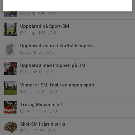
Slut
2 aug, 19:30
0
Upphärad på Sport-SM
1 aug, 14:02
0
Upphärad vidare i Korthållscupen
5 jul, 17:56
0
Upphärad med i toppen på DM
5 jul, 16:13
0
Vinnare i SM, fast i en annan sport
24 jun, 22:31
0
Trevlig Midsommar!
19 jun, 11:29
0
Skol-SM i vårt distrikt
2 jun, 21:59
0