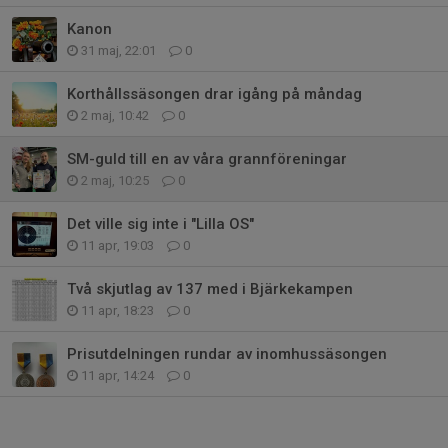
Kanon
31 maj, 22:01
0
Korthållssäsongen drar igång på måndag
2 maj, 10:42
0
SM-guld till en av våra grannföreningar
2 maj, 10:25
0
Det ville sig inte i "Lilla OS"
11 apr, 19:03
0
Två skjutlag av 137 med i Bjärkekampen
11 apr, 18:23
0
Prisutdelningen rundar av inomhussäsongen
11 apr, 14:24
0