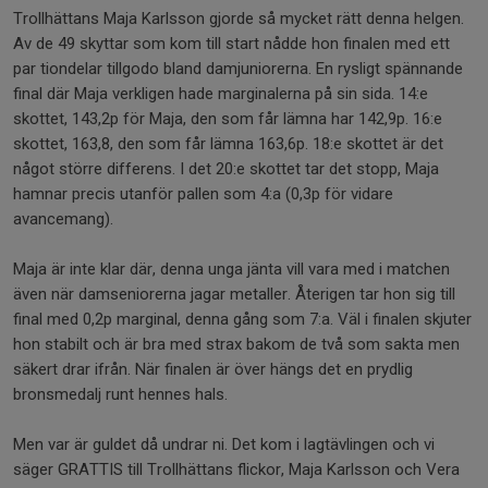
Trollhättans Maja Karlsson gjorde så mycket rätt denna helgen.
Av de 49 skyttar som kom till start nådde hon finalen med ett
par tiondelar tillgodo bland damjuniorerna. En rysligt spännande
final där Maja verkligen hade marginalerna på sin sida. 14:e
skottet, 143,2p för Maja, den som får lämna har 142,9p. 16:e
skottet, 163,8, den som får lämna 163,6p. 18:e skottet är det
något större differens. I det 20:e skottet tar det stopp, Maja
hamnar precis utanför pallen som 4:a (0,3p för vidare
avancemang).
Maja är inte klar där, denna unga jänta vill vara med i matchen
även när damseniorerna jagar metaller. Återigen tar hon sig till
final med 0,2p marginal, denna gång som 7:a. Väl i finalen skjuter
hon stabilt och är bra med strax bakom de två som sakta men
säkert drar ifrån. När finalen är över hängs det en prydlig
bronsmedalj runt hennes hals.
Men var är guldet då undrar ni. Det kom i lagtävlingen och vi
säger GRATTIS till Trollhättans flickor, Maja Karlsson och Vera