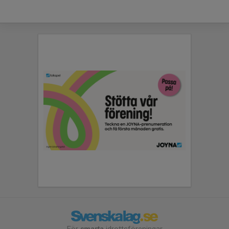
För
smarta
idrottsföreningar