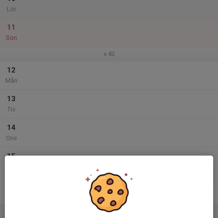
Lör
11
Sön
v.42
12
Mån
13
Tis
14
Ons
15
Tor
16
Fre
17