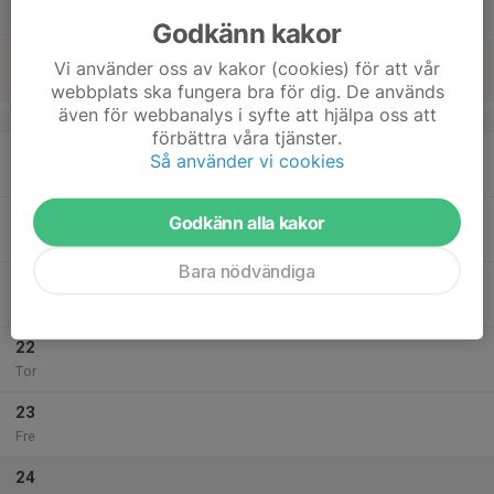
Lör
Godkänn kakor
18
Vi använder oss av kakor (cookies) för att vår
Sön
webbplats ska fungera bra för dig. De används
även för webbanalys i syfte att hjälpa oss att
v.43
förbättra våra tjänster.
19
Så använder vi cookies
Mån
20
Godkänn alla kakor
Tis
Bara nödvändiga
21
Ons
22
Tor
23
Fre
24