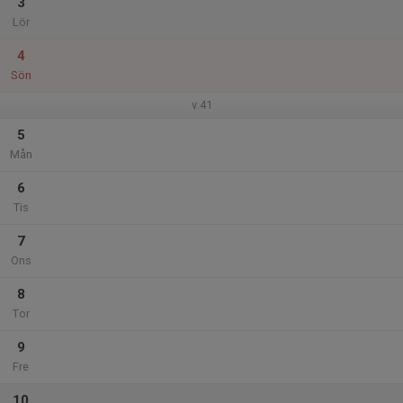
3
Lör
4
Sön
v.41
5
Mån
6
Tis
7
Ons
8
Tor
9
Fre
10