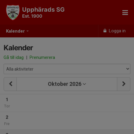
Upphärads SG
Est. 1900
Logga in
Kalender
Kalender
Gå till idag
|
Prenumerera
Oktober 2026
1
Tor
2
Fre