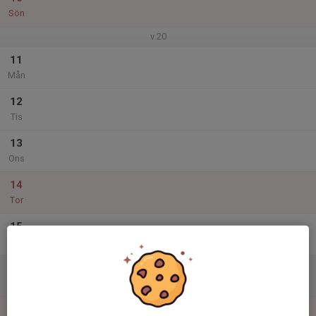
Sön
v.20
11
Mån
12
Tis
13
Ons
14
Tor
15
Fre
16
Lör
17