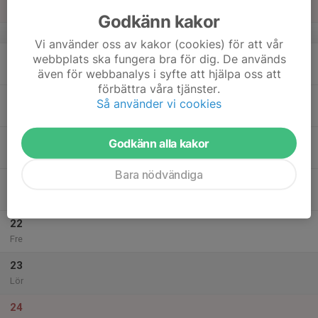
Sön
Godkänn kakor
v.21
Vi använder oss av kakor (cookies) för att vår
18
webbplats ska fungera bra för dig. De används
Mån
även för webbanalys i syfte att hjälpa oss att
förbättra våra tjänster.
19
Så använder vi cookies
Tis
20
Godkänn alla kakor
Ons
Bara nödvändiga
21
Tor
22
Fre
23
Lör
24