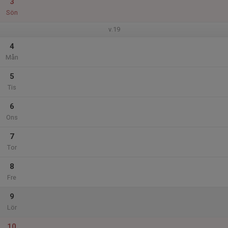
3
Sön
v.19
4
Mån
5
Tis
6
Ons
7
Tor
8
Fre
9
Lör
10