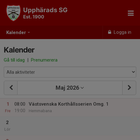
Upphärads SG
Est. 1900
Logga in
Kalender
Kalender
Gå till idag
|
Prenumerera
Maj 2026
1
08:00
Västsvenska Korthållsserien Omg. 1
19:00
Fre
Hemmabana
2
Lör