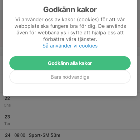
Fre
Godkänn kakor
18
Vi använder oss av kakor (cookies) för att vår
Lör
webbplats ska fungera bra för dig. De används
även för webbanalys i syfte att hjälpa oss att
19
förbättra våra tjänster.
Sön
Så använder vi cookies
v.30
20
Godkänn alla kakor
Mån
Bara nödvändiga
21
Tis
22
Ons
23
Tor
24
08:00
Sport-SM 50m