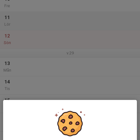
Fre
11
Lör
12
Sön
v.29
13
Mån
14
Tis
15
Ons
16
Tor
17