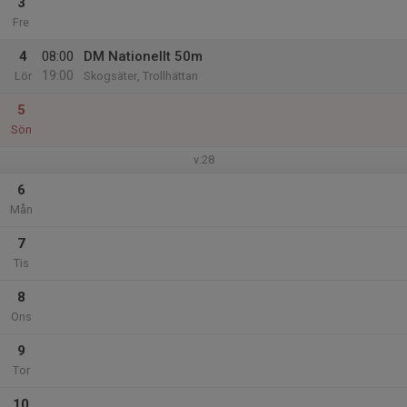
3
Fre
4
08:00
DM Nationellt 50m
19:00
Lör
Skogsäter, Trollhättan
5
Sön
v.28
6
Mån
7
Tis
8
Ons
9
Tor
10