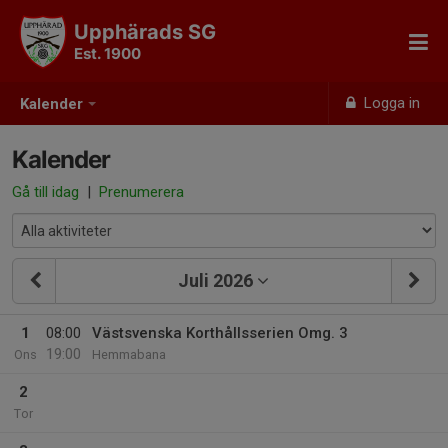
Upphärads SG
Est. 1900
Logga in
Kalender
Kalender
Gå till idag
|
Prenumerera
Juli 2026
1
08:00
Västsvenska Korthållsserien Omg. 3
19:00
Ons
Hemmabana
2
Tor