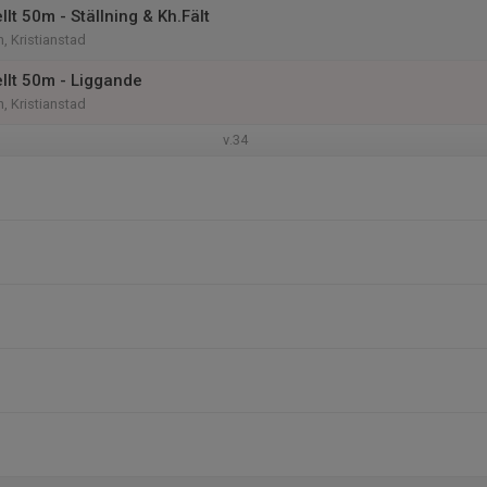
lt 50m - Ställning & Kh.Fält
 Kristianstad
llt 50m - Liggande
 Kristianstad
v.34