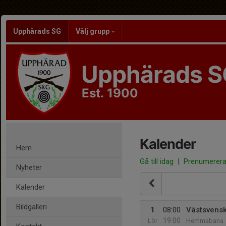
Upphärads SG
Välj grupp
Upphärads S
Est. 1900
Kalender
Hem
Gå till idag
|
Prenumerer
Nyheter
Kalender
Bildgalleri
1
08:00
Västsvensk
19:00
Lör
Hemmabana