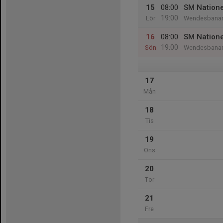
15
08:00
SM Nationel
19:00
Lör
Wendesbanan,
16
08:00
SM Natione
19:00
Sön
Wendesbanan,
17
Mån
18
Tis
19
Ons
20
Tor
21
Fre