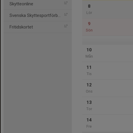
Skytteonline
8
Lör
Svenska Skyttesportförbun
9
Fritidskortet
Sön
10
Mån
11
Tis
12
Ons
13
Tor
14
Fre