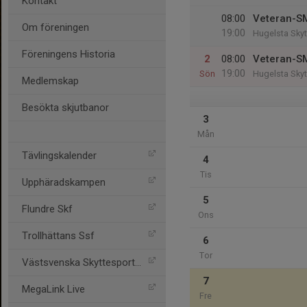
Kontakt
08:00
Veteran-S
Om föreningen
19:00
Hugelsta Skyt
Föreningens Historia
2
08:00
Veteran-S
19:00
Sön
Hugelsta Skyt
Medlemskap
Besökta skjutbanor
3
Mån
Tävlingskalender
4
Tis
Upphäradskampen
5
Flundre Skf
Ons
Trollhättans Ssf
6
Tor
Västsvenska Skyttesportfö
7
MegaLink Live
Fre