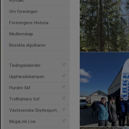
Kontakt
Om föreningen
Föreningens Historia
Medlemskap
Besökta skjutbanor
Tävlingskalender
Upphäradskampen
Flundre Skf
Trollhättans Ssf
Västsvenska Skyttesportfö
MegaLink Live