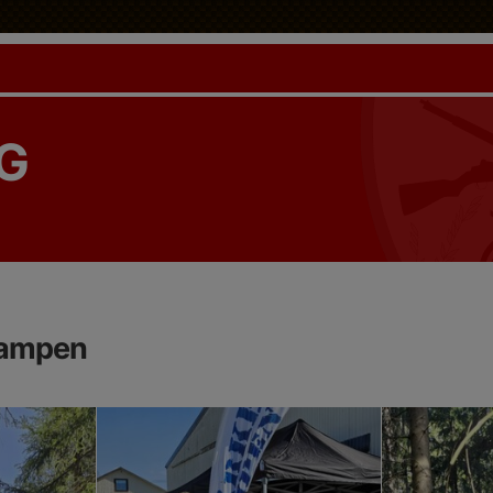
G
kampen