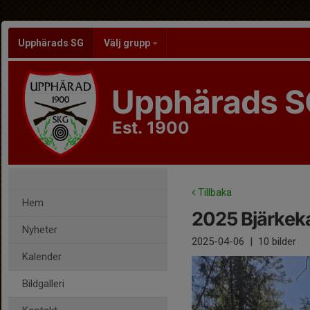
Upphärads SG
Välj grupp
Upphärads S
Est. 1900
Tillbaka
Hem
2025 Bjärke
Nyheter
2025-04-06
|
10 bilder
Kalender
Bildgalleri