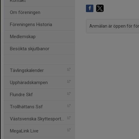
Kontakt
Om föreningen
Föreningens Historia
Anmälan är öppen för fö
Medlemskap
Besökta skjutbanor
Tävlingskalender
Upphäradskampen
Flundre Skf
Trollhättans Ssf
Västsvenska Skyttesportfö
MegaLink Live