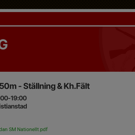
G
50m - Ställning & Kh.Fält
:00-19:00
stianstad
an SM Nationellt.pdf