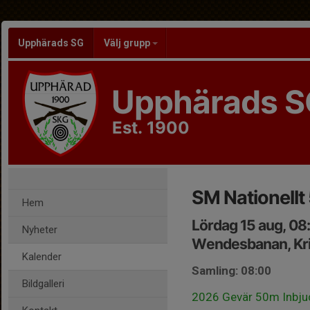
Upphärads SG
Välj grupp
Upphärads S
Est. 1900
SM Nationellt 
Hem
Lördag 15 aug, 08
Nyheter
Wendesbanan, Kri
Kalender
Samling: 08:00
Bildgalleri
2026 Gevär 50m Inbjud