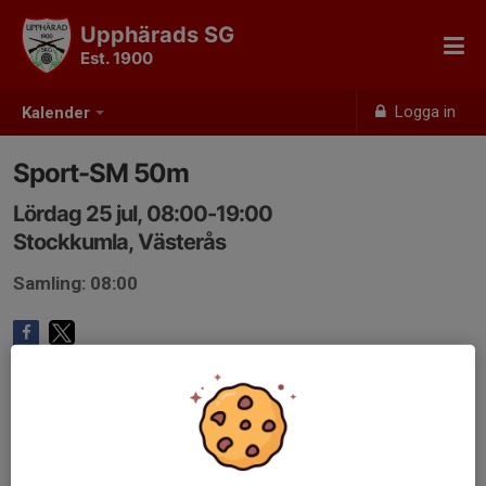
Upphärads SG
Est. 1900
Logga in
Kalender
Sport-SM 50m
Lördag 25 jul, 08:00-19:00
Stockkumla, Västerås
Samling: 08:00