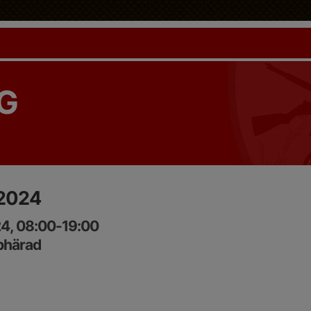
G
 2024
24, 08:00-19:00
phärad