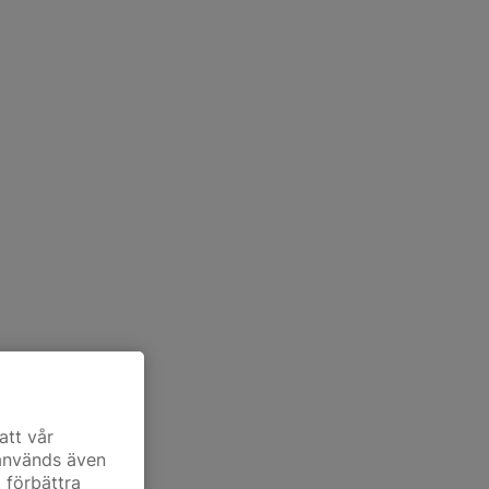
att vår
 används även
t förbättra