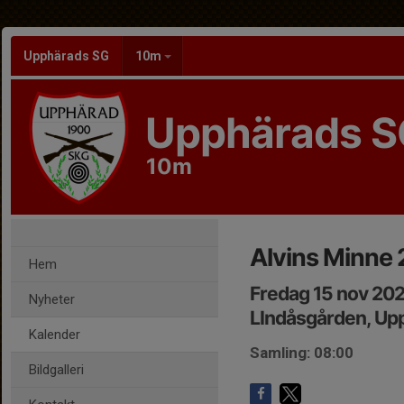
Upphärads SG
10m
Upphärads S
10m
Alvins Minne
Hem
Fredag 15 nov 20
Nyheter
LIndåsgården, Up
Kalender
Samling: 08:00
Bildgalleri