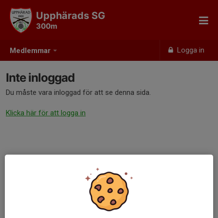
Upphärads SG
300m
Logga in
Medlemmar
Inte inloggad
Du måste vara inloggad för att se denna sida.
Klicka här för att logga in